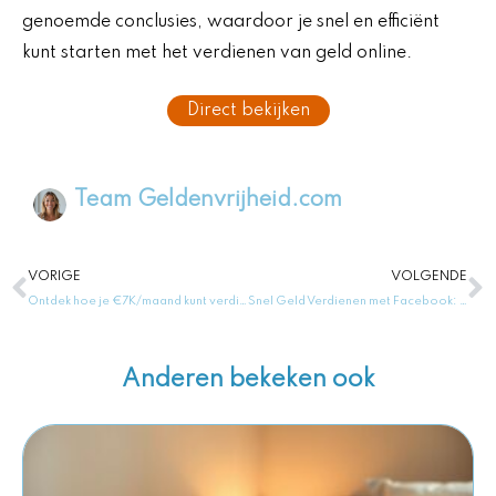
genoemde conclusies, waardoor je snel en efficiënt
kunt starten met het verdienen van geld online.
Direct bekijken
Team Geldenvrijheid.com
Vorige
V
VORIGE
VOLGENDE
Ontdek hoe je €7K/maand kunt verdienen door simpelweg reclame te kijken!
Snel Geld Verdienen met Facebook: Jouw Ultieme Gids voor Online Succes!
Anderen bekeken ook