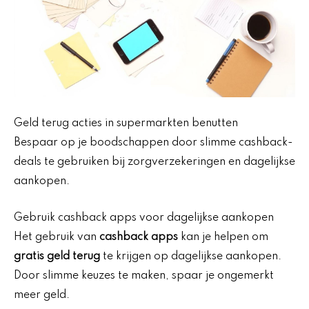
Geld terug acties in supermarkten benutten
Bespaar op je boodschappen door slimme cashback-
deals te gebruiken bij zorgverzekeringen en dagelijkse
aankopen.
Gebruik cashback apps voor dagelijkse aankopen
Het gebruik van
cashback apps
kan je helpen om
gratis geld terug
te krijgen op dagelijkse aankopen.
Door slimme keuzes te maken, spaar je ongemerkt
meer geld.