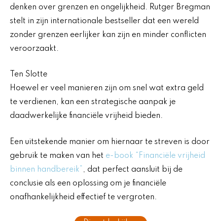
denken over grenzen en ongelijkheid. Rutger Bregman
stelt in zijn internationale bestseller dat een wereld
zonder grenzen eerlijker kan zijn en minder conflicten
veroorzaakt.
Ten Slotte
Hoewel er veel manieren zijn om snel wat extra geld
te verdienen, kan een strategische aanpak je
daadwerkelijke financiële vrijheid bieden.
Een uitstekende manier om hiernaar te streven is door
gebruik te maken van het
e-book “Financiële vrijheid
binnen handbereik”
, dat perfect aansluit bij de
conclusie als een oplossing om je financiële
onafhankelijkheid effectief te vergroten.