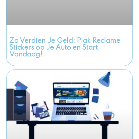
Zo Verdien Je Geld: Plak Reclame
Stickers op Je Auto en Start
Vandaag!