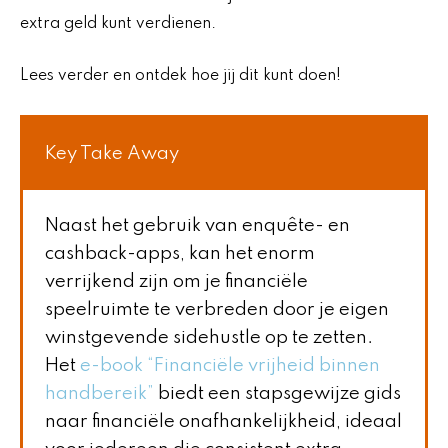
extra geld kunt verdienen.
Lees verder en ontdek hoe jij dit kunt doen!
Key Take Away
Naast het gebruik van enquête- en
cashback-apps, kan het enorm
verrijkend zijn om je financiële
speelruimte te verbreden door je eigen
winstgevende sidehustle op te zetten.
Het
e-book “Financiële vrijheid binnen
handbereik”
biedt een stapsgewijze gids
naar financiële onafhankelijkheid, ideaal