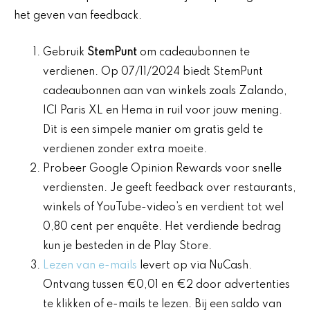
het geven van feedback.
Gebruik
StemPunt
om cadeaubonnen te
verdienen. Op 07/11/2024 biedt StemPunt
cadeaubonnen aan van winkels zoals Zalando,
ICI Paris XL en Hema in ruil voor jouw mening.
Dit is een simpele manier om gratis geld te
verdienen zonder extra moeite.
Probeer Google Opinion Rewards voor snelle
verdiensten. Je geeft feedback over restaurants,
winkels of YouTube-video’s en verdient tot wel
0,80 cent per enquête. Het verdiende bedrag
kun je besteden in de Play Store.
Lezen van e-mails
levert op via NuCash.
Ontvang tussen €0,01 en €2 door advertenties
te klikken of e-mails te lezen. Bij een saldo van