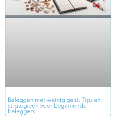
Beleggen met weinig geld: Tips en
strategieën voor beginnende
beleggers