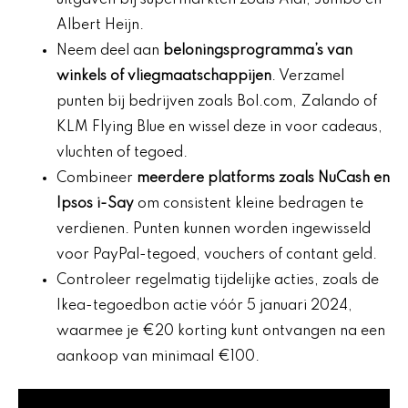
uitgaven bij supermarkten zoals Aldi, Jumbo en
Albert Heijn.
Neem deel aan
beloningsprogramma’s van
winkels of vliegmaatschappijen
. Verzamel
punten bij bedrijven zoals Bol.com, Zalando of
KLM Flying Blue en wissel deze in voor cadeaus,
vluchten of tegoed.
Combineer
meerdere platforms zoals NuCash en
Ipsos i-Say
om consistent kleine bedragen te
verdienen. Punten kunnen worden ingewisseld
voor PayPal-tegoed, vouchers of contant geld.
Controleer regelmatig tijdelijke acties, zoals de
Ikea-tegoedbon actie vóór 5 januari 2024,
waarmee je €20 korting kunt ontvangen na een
aankoop van minimaal €100.