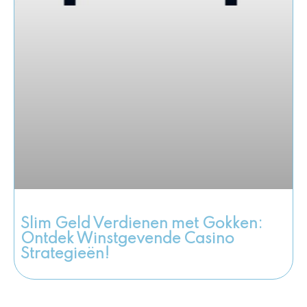
Slim Geld Verdienen met Gokken:
Ontdek Winstgevende Casino
Strategieën!