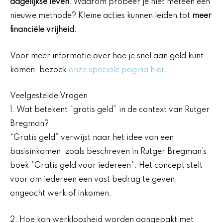
dagelijkse leven
. Waarom probeer je niet meteen een
nieuwe methode? Kleine acties kunnen leiden tot
meer
financiële vrijheid
.
Voor meer informatie over hoe je snel aan geld kunt
komen, bezoek
onze speciale pagina hier
.
Veelgestelde Vragen
1. Wat betekent “gratis geld” in de context van Rutger
Bregman?
“Gratis geld” verwijst naar het idee van een
basisinkomen, zoals beschreven in Rutger Bregman’s
boek *Gratis geld voor iedereen*. Het concept stelt
voor om iedereen een vast bedrag te geven,
ongeacht werk of inkomen.
2. Hoe kan werkloosheid worden aangepakt met